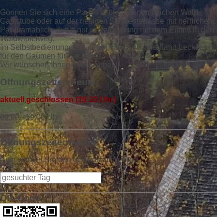
Gönnen Sie sich eine Pause in unserer gemütlichen Wald-
Gaststube oder auf der riesigen Sonnenterrasse mit herrlichem
Panoramablick. Zutritt nur in Verbindung mit dem Eintritt in den
Waldwipfelweg.
Im Selbstbedienungsrestaurant halten wir allerhand Leckeres
für den Gaumen für Sie bereit.
Wir wünschen Ihnen guten Appetit!
Öffnungszeiten heute:
aktuell geschlossen (19:33 Uhr)
09:00 - 19:00 Uhr
Öffnungszeitensuche:
Bitte wählen Sie den gewünschten Tag.
QR-Code