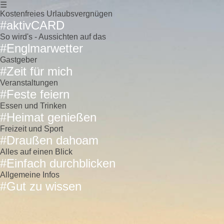
☰
Kostenfreies Urlaubsvergnügen
#aktivCARD
So wird's - Aussichten auf das
#Englmarwetter
Gastgeber
#Zeit für mich
Veranstaltungen
#Feste feiern
Essen und Trinken
#Heimat genießen
Freizeit und Sport
#Draußen dahoam
Alles auf einen Blick
#Einfach durchblicken
Allgemeine Infos
#Gut zu wissen