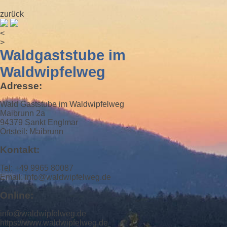
zurück
<
>
Waldgaststube im
Waldwipfelweg
Adresse:
Wald Gaststube im Waldwipfelweg
Maibrunn 2a
94379 Sankt Englmar
Ortsteil: Maibrunn
Kontakt:
Tel: +49 9965 80087
Email: info@waldwipfelweg.de
Online:
info@waldwipfelweg.de
https://www.waldwipfelweg.de