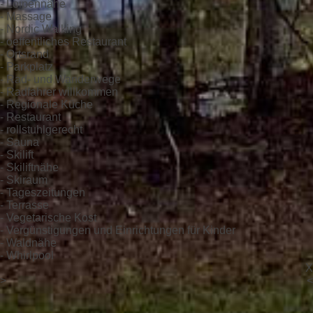
- Loipennähe
- Massage
- Nordic Walking
- oeffentliches Restaurant
- Ortsrand
- Parkplatz
- Rad- und Wanderwege
- Radfahrer willkommen
- Regionale Küche
- Restaurant
- rollstuhlgerecht
- Sauna
- Skilift
- Skiliftnähe
- Skiraum
- Tageszeitungen
- Terrasse
- Vegetarische Kost
- Vergünstigungen und Einrichtungen für Kinder
- Waldnähe
- Whirlpool
X
>
<