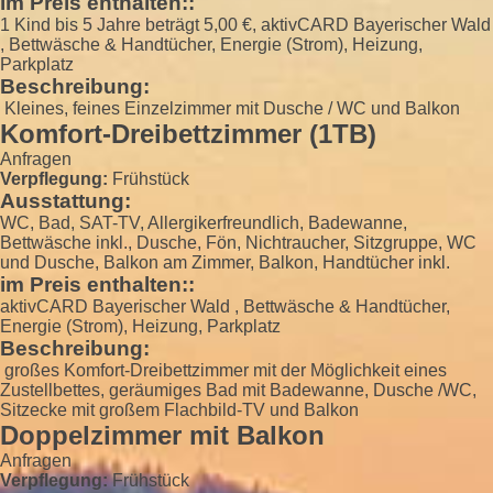
im Preis enthalten::
1 Kind bis 5 Jahre beträgt 5,00 €, aktivCARD Bayerischer Wald
, Bettwäsche & Handtücher, Energie (Strom), Heizung,
Parkplatz
Beschreibung:
Kleines, feines Einzelzimmer mit Dusche / WC und Balkon
Komfort-Dreibettzimmer (1TB)
Anfragen
Verpflegung:
Frühstück
Ausstattung:
WC, Bad, SAT-TV, Allergikerfreundlich, Badewanne,
Bettwäsche inkl., Dusche, Fön, Nichtraucher, Sitzgruppe, WC
und Dusche, Balkon am Zimmer, Balkon, Handtücher inkl.
im Preis enthalten::
aktivCARD Bayerischer Wald , Bettwäsche & Handtücher,
Energie (Strom), Heizung, Parkplatz
Beschreibung:
großes Komfort-Dreibettzimmer mit der Möglichkeit eines
Zustellbettes, geräumiges Bad mit Badewanne, Dusche /WC,
Sitzecke mit großem Flachbild-TV und Balkon
Doppelzimmer mit Balkon
Anfragen
Verpflegung:
Frühstück