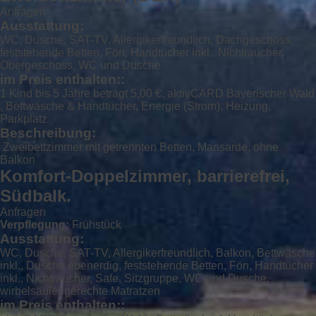
Anfragen
Ausstattung:
WC, Dusche, SAT-TV, Allergikerfreundlich, Dachgeschoss,
feststehende Betten, Fön, Handtücher inkl., Nichtraucher,
Obergeschoss, WC und Dusche
im Preis enthalten::
1 Kind bis 5 Jahre beträgt 5,00 €, aktivCARD Bayerischer Wald
, Bettwäsche & Handtücher, Energie (Strom), Heizung,
Parkplatz
Beschreibung:
Zweibettzimmer mit getrennten Betten, Mansarde, ohne
Balkon
Komfort-Doppelzimmer, barrierefrei,
Südbalk.
Anfragen
Verpflegung:
Frühstück
Ausstattung:
WC, Dusche, SAT-TV, Allergikerfreundlich, Balkon, Bettwäsche
inkl., Dusche ebenerdig, feststehende Betten, Fön, Handtücher
inkl., Nichtraucher, Safe, Sitzgruppe, WC und Dusche,
wirbelsäulengerechte Matratzen
im Preis enthalten::