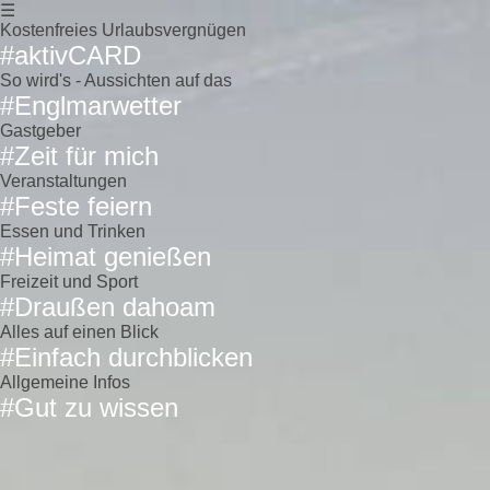
☰
Kostenfreies Urlaubsvergnügen
#aktivCARD
So wird's - Aussichten auf das
#Englmarwetter
Gastgeber
#Zeit für mich
Veranstaltungen
#Feste feiern
Essen und Trinken
#Heimat genießen
Freizeit und Sport
#Draußen dahoam
Alles auf einen Blick
#Einfach durchblicken
Allgemeine Infos
#Gut zu wissen