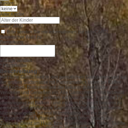
Kinder
Alter Kinder
aktivCARD
Bitte senden Sie mir informationen zur aktivCARD
Bayerischer Wald zu
Bemerkung
anfrage senden
* Pflichtfelder
Beschreibung
Herzliche Gastlichkeit in den gemütlichen Gasträumen und auf
der großen Südterrasse mit Panoramablick laden bei Kaffee
und Kuchen, Brotzeiten und der bekannt guten Küche zum
Verweilen und Genießen ein. Alle Gästezimmer sind liebevoll
und harmonisch neu gestaltet, mit Dusche/WC, Flachbild-TV,
überwiegend mit Balkon - und mit dem Etagenlift bequem zu
erreichen. Die großzügige Saunalandschaft mit Whirlwanne,
Massageangebot, Infrarot-Wärmekabine lädt ein zum
Entspannen und Auftanken.Wir geben Ihrem Urlaub ein
Zuhause. Direkt am Haus, bzw. in unmittelbarer Nähe:· Skilifte·