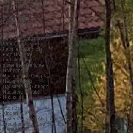
- behindertenfreundlich
- behindertengerecht
- Biker willkommen
- Busparkplatz
- Busse willkommen
- Cafe im Haus
- EC-Card
- Eigene Produktion
- Fahrradunterstand
- Familienfreundlich
- Free Hot Spot
- Frühstücksbuffet
- glutenfreie Gerichte
- Halbpension
- Hauseigener Parkplatz
- Hausprospekt
- Haustiere auf Anfrage
- Haustiere erlaubt
- Hochstuhl
- Infrarotkabine
- Internet
- Kinderfreundlich
- kostenloses W-LAN (in der gesamten Unterkunft)
- Kreditkartenzahlung möglich
- Liegewiese