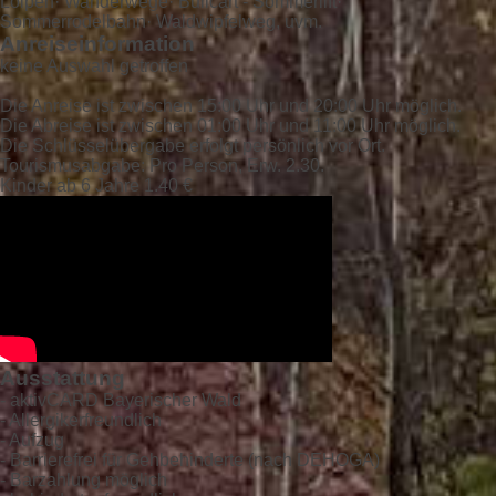
Loipen· Wanderwege· Bullcart - Sommerlift·
Sommerrodelbahn· Waldwipfelweg, uvm.
Anreiseinformation
keine Auswahl getroffen
Die Anreise ist zwischen 15:00 Uhr und 20:00 Uhr möglich.
Die Abreise ist zwischen 01:00 Uhr und 11:00 Uhr möglich.
Die Schlüsselübergabe erfolgt persönlich vor Ort.
Tourismusabgabe: Pro Person, Erw. 2.30.
Kinder ab 6 Jahre 1.40 €
Ausstattung
- aktivCARD Bayerischer Wald
- Allergikerfreundlich
- Aufzug
- Barrierefrei für Gehbehinderte (nach DEHOGA)
- Barzahlung möglich