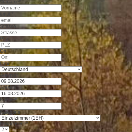
Vorname*
email*
Strasse
PLZ
Ort
Land
Anreise*
Abreise*
Nächte*
Kategorie
Erwachsene*