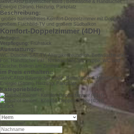
aktivCARD Bayerischer Wald , Bettwäsche & Handtücher,
Energie (Strom), Heizung, Parkplatz
Beschreibung:
großes barrierefreies Komfort-Doppelzimmer mit Doppelcouch,
großem Flachbild-TV und großem Südbalkon
Komfort-Doppelzimmer (4DH)
Anfragen
Verpflegung:
Frühstück
Ausstattung:
WC, Dusche, SAT-TV, Allergikerfreundlich, Bettwäsche inkl.,
Fön, Handtücher inkl., Nichtraucher, Sitzgruppe, WC und
Dusche, Balkon am Zimmer
im Preis enthalten::
aktivCARD Bayerischer Wald , Bettwäsche & Handtücher,
Energie (Strom), Heizung, Parkplatz
Kategoriebilder:
zurück
Anrede
Nachname*