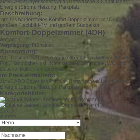
aktivCARD Bayerischer Wald , Bettwäsche & Handtücher,
Energie (Strom), Heizung, Parkplatz
Beschreibung:
großes barrierefreies Komfort-Doppelzimmer mit Doppelcouch,
großem Flachbild-TV und großem Südbalkon
Komfort-Doppelzimmer (4DH)
Anfragen
Verpflegung:
Frühstück
Ausstattung:
WC, Dusche, SAT-TV, Allergikerfreundlich, Bettwäsche inkl.,
Fön, Handtücher inkl., Nichtraucher, Sitzgruppe, WC und
Dusche, Balkon am Zimmer
im Preis enthalten::
aktivCARD Bayerischer Wald , Bettwäsche & Handtücher,
Energie (Strom), Heizung, Parkplatz
Kategoriebilder:
zurück
Anrede
Nachname*