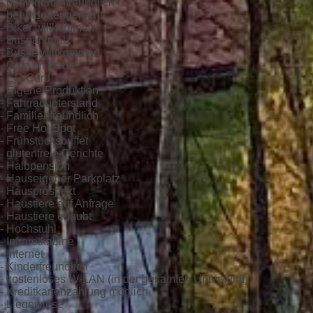
- behindertenfreundlich
- behindertengerecht
- Biker willkommen
- Busparkplatz
- Busse willkommen
- Cafe im Haus
- EC-Card
- Eigene Produktion
- Fahrradunterstand
- Familienfreundlich
- Free Hot Spot
- Frühstücksbuffet
- glutenfreie Gerichte
- Halbpension
- Hauseigener Parkplatz
- Hausprospekt
- Haustiere auf Anfrage
- Haustiere erlaubt
- Hochstuhl
- Infrarotkabine
- Internet
- Kinderfreundlich
- kostenloses W-LAN (in der gesamten Unterkunft)
- Kreditkartenzahlung möglich
- Liegewiese