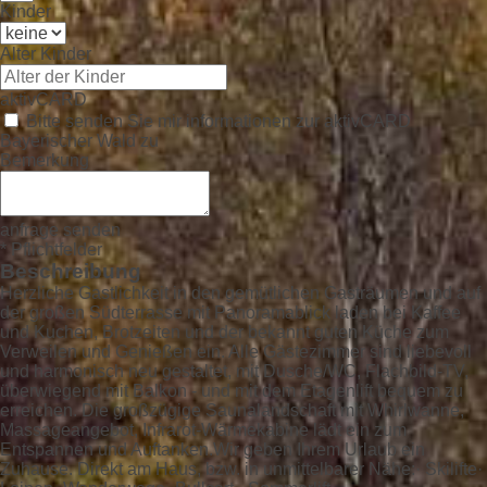
Kinder
Alter Kinder
aktivCARD
Bitte senden Sie mir informationen zur aktivCARD
Bayerischer Wald zu
Bemerkung
anfrage senden
* Pflichtfelder
Beschreibung
Herzliche Gastlichkeit in den gemütlichen Gasträumen und auf
der großen Südterrasse mit Panoramablick laden bei Kaffee
und Kuchen, Brotzeiten und der bekannt guten Küche zum
Verweilen und Genießen ein. Alle Gästezimmer sind liebevoll
und harmonisch neu gestaltet, mit Dusche/WC, Flachbild-TV,
überwiegend mit Balkon - und mit dem Etagenlift bequem zu
erreichen. Die großzügige Saunalandschaft mit Whirlwanne,
Massageangebot, Infrarot-Wärmekabine lädt ein zum
Entspannen und Auftanken.Wir geben Ihrem Urlaub ein
Zuhause. Direkt am Haus, bzw. in unmittelbarer Nähe:· Skilifte·