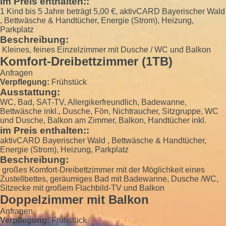
im Preis enthalten::
1 Kind bis 5 Jahre beträgt 5,00 €, aktivCARD Bayerischer Wald
, Bettwäsche & Handtücher, Energie (Strom), Heizung,
Parkplatz
Beschreibung:
Kleines, feines Einzelzimmer mit Dusche / WC und Balkon
Komfort-Dreibettzimmer (1TB)
Anfragen
Verpflegung:
Frühstück
Ausstattung:
WC, Bad, SAT-TV, Allergikerfreundlich, Badewanne,
Bettwäsche inkl., Dusche, Fön, Nichtraucher, Sitzgruppe, WC
und Dusche, Balkon am Zimmer, Balkon, Handtücher inkl.
im Preis enthalten::
aktivCARD Bayerischer Wald , Bettwäsche & Handtücher,
Energie (Strom), Heizung, Parkplatz
Beschreibung:
großes Komfort-Dreibettzimmer mit der Möglichkeit eines
Zustellbettes, geräumiges Bad mit Badewanne, Dusche /WC,
Sitzecke mit großem Flachbild-TV und Balkon
Doppelzimmer mit Balkon
Anfragen
Verpflegung:
Frühstück