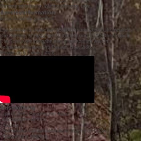
Loipen· Wanderwege· Bullcart - Sommerlift·
Sommerrodelbahn· Waldwipfelweg, uvm.
Anreiseinformation
keine Auswahl getroffen
Die Anreise ist zwischen 15:00 Uhr und 20:00 Uhr möglich.
Die Abreise ist zwischen 01:00 Uhr und 11:00 Uhr möglich.
Die Schlüsselübergabe erfolgt persönlich vor Ort.
Tourismusabgabe: Pro Person, Erw. 2.30.
Kinder ab 6 Jahre 1.40 €
Ausstattung
- aktivCARD Bayerischer Wald
- Allergikerfreundlich
- Aufzug
- Barrierefrei für Gehbehinderte (nach DEHOGA)
- Barzahlung möglich