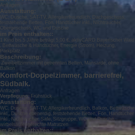
Anfragen
Ausstattung:
WC, Dusche, SAT-TV, Allergikerfreundlich, Dachgeschoss,
feststehende Betten, Fön, Handtücher inkl., Nichtraucher,
Obergeschoss, WC und Dusche
im Preis enthalten::
1 Kind bis 5 Jahre beträgt 5,00 €, aktivCARD Bayerischer Wald
, Bettwäsche & Handtücher, Energie (Strom), Heizung,
Parkplatz
Beschreibung:
Zweibettzimmer mit getrennten Betten, Mansarde, ohne
Balkon
Komfort-Doppelzimmer, barrierefrei,
Südbalk.
Anfragen
Verpflegung:
Frühstück
Ausstattung:
WC, Dusche, SAT-TV, Allergikerfreundlich, Balkon, Bettwäsche
inkl., Dusche ebenerdig, feststehende Betten, Fön, Handtücher
inkl., Nichtraucher, Safe, Sitzgruppe, WC und Dusche,
wirbelsäulengerechte Matratzen
im Preis enthalten::