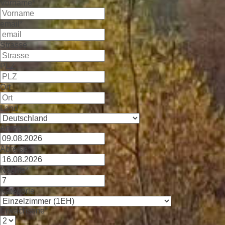
Vorname*
email*
Strasse
PLZ
Ort
Land
Anreise*
Abreise*
Nächte*
Kategorie
Erwachsene*