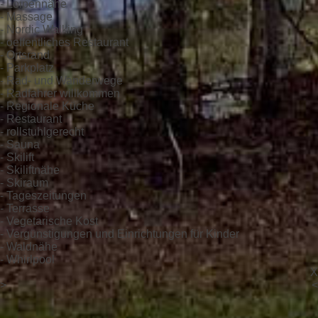
- Loipennähe
- Massage
- Nordic Walking
- oeffentliches Restaurant
- Ortsrand
- Parkplatz
- Rad- und Wanderwege
- Radfahrer willkommen
- Regionale Küche
- Restaurant
- rollstuhlgerecht
- Sauna
- Skilift
- Skiliftnähe
- Skiraum
- Tageszeitungen
- Terrasse
- Vegetarische Kost
- Vergünstigungen und Einrichtungen für Kinder
- Waldnähe
- Whirlpool
X
>
<