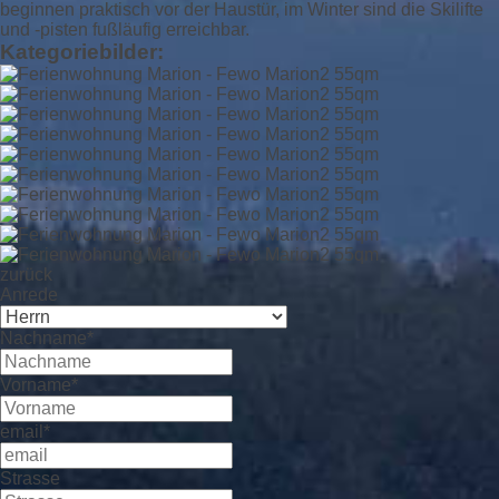
beginnen praktisch vor der Haustür, im Winter sind die Skilifte
und -pisten fußläufig erreichbar.
Kategoriebilder:
zurück
Anrede
Nachname*
Vorname*
email*
Strasse