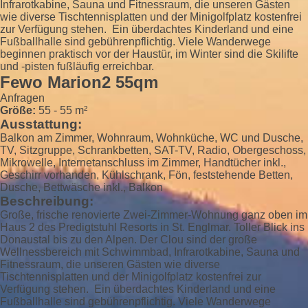
Infrarotkabine, Sauna und Fitnessraum, die unseren Gästen
wie diverse Tischtennisplatten und der Minigolfplatz kostenfrei
zur Verfügung stehen. Ein überdachtes Kinderland und eine
Fußballhalle sind gebührenpflichtig. Viele Wanderwege
beginnen praktisch vor der Haustür, im Winter sind die Skilifte
und -pisten fußläufig erreichbar.
Fewo Marion2 55qm
Anfragen
Größe:
55 - 55 m²
Ausstattung:
Balkon am Zimmer, Wohnraum, Wohnküche, WC und Dusche,
TV, Sitzgruppe, Schrankbetten, SAT-TV, Radio, Obergeschoss,
Mikrowelle, Internetanschluss im Zimmer, Handtücher inkl.,
Geschirr vorhanden, Kühlschrank, Fön, feststehende Betten,
Dusche, Bettwäsche inkl., Balkon
Beschreibung:
Große, frische renovierte Zwei-Zimmer-Wohnung ganz oben im
Haus 2 des Predigtstuhl Resorts in St. Englmar. Toller Blick ins
Donaustal bis zu den Alpen. Der Clou sind der große
Wellnessbereich mit Schwimmbad, Infrarotkabine, Sauna und
Fitnessraum, die unseren Gästen wie diverse
Tischtennisplatten und der Minigolfplatz kostenfrei zur
Verfügung stehen. Ein überdachtes Kinderland und eine
Fußballhalle sind gebührenpflichtig. Viele Wanderwege