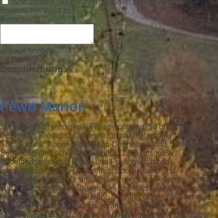
Bitte senden Sie mir informationen zur aktivCARD
Bayerischer Wald zu
Bemerkung
anfrage senden
* Pflichtfelder
Beschreibung
Fewo Marion
Schöne, frisch renovierte Ferienwohnung (56 qm) in Haus 2
des Hotels Predigtstuhl Resort für max.7 Personen. Bad,
Küchenzeile, Doppelbett, Klapp-Doppelbett und Schlafchouch.
Super Lage mit schönem Ausblick. 1300 qm große
Badelandschaft mit Hallen- und Freischwimmbad,
Infrarotkabine sowie Tischtennis, Bocchiabahn und
Tiefgaragen-Stellplatz sind kostenfrei nutzbar, ebenso Sauna
und Fitness. Fußballhalle, großes überdachtes Kinderland und
Indoor-Kartbahn gegen Gebühr. Heizung, Strom, Wasser sind
im Fewo-Preis enthalten. Im Sommer locken ein
Kinderspielplatz und schöne Wanderwege vor der Haustür, im