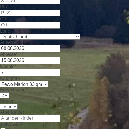
PLZ
Ort
Land
Anreise*
Abreise*
Nächte*
Kategorie
Erwachsene*
Kinder
Alter Kinder
aktivCARD