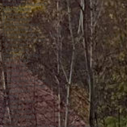
- behindertenfreundlich
- Betten-Anzahl
- Bootsverleih
- E-Bike-Verleih
- Fahrradunterstand
- Fahrradverleih
- Familienfreundlich
- Fernseher im Zimmer
- Fitnessraum
- Freibadnähe
- Garage/Tiefgarage
- Garten / Park
- Gästeküche
- Gästekühlschrank
- Hallenbad
- Hauseigener Parkplatz
- Haustiere auf Anfrage
- Infrarotkabine
- Internet
- Internet im Haus
- Kinderbett
- Kinderfreundlich
- Kinderspielplatz
- Klettern
- kostenloses W-LAN (in der gesamten Unterkunft)