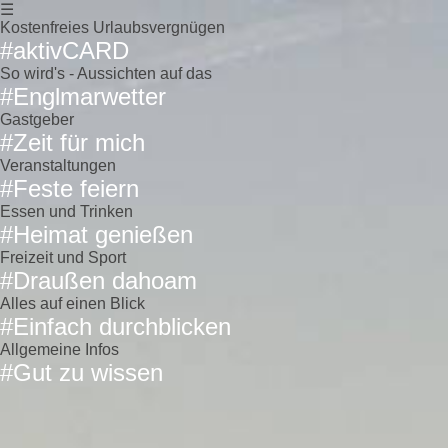
☰
Kostenfreies Urlaubsvergnügen
#aktivCARD
So wird's - Aussichten auf das
#Englmarwetter
Gastgeber
#Zeit für mich
Veranstaltungen
#Feste feiern
Essen und Trinken
#Heimat genießen
Freizeit und Sport
#Draußen dahoam
Alles auf einen Blick
#Einfach durchblicken
Allgemeine Infos
#Gut zu wissen