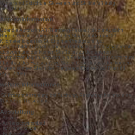
Winter sind Skischule, Skiverleih und Skilifte fußläufig
erreichbar.
Anreiseinformation
Über die Autobahn A3 (Nürnberg-Passau) bis zur Ausfahrt
Bogen. Rechts abbiegen und der Staatsstraße rund 20
Kilometer folgen bis St. Englmar/Predigstuhl (gut
ausgeschildert). An den oberen Hotelparkplätzen scharf rechts
abbiegen und der kleinen Straße bis zu den unteren
Parkplätzen folgen. Von dort (via Feuerwehrzufahrt) weiter zum
Flachbau des Hauses 7, wo Sie ihr Gepäck ausladen können.
Parken können Sie in der Tiefgarage/Ebene 2 auf Platz 64
(App. 7208)
weitere Informationen
50 Prozent Anzahlung bei Buchung, Restbetrag bis max eine
Woche vor Reiseantritt
Ausstattung
- Aufzug
- Außenschwimmbad
- Badelandschaft
- Ballspiele