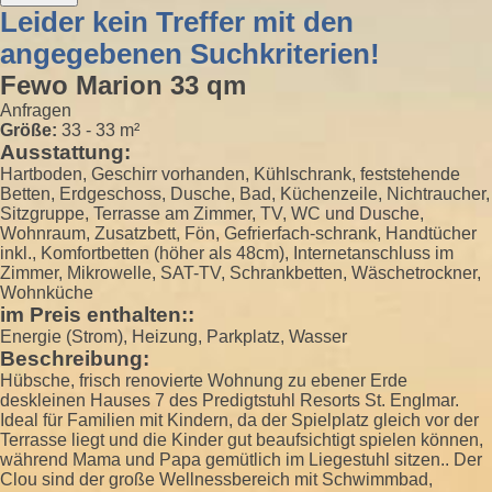
Leider kein Treffer mit den
angegebenen Suchkriterien!
Fewo Marion 33 qm
Anfragen
Größe:
33 - 33 m²
Ausstattung:
Hartboden, Geschirr vorhanden, Kühlschrank, feststehende
Betten, Erdgeschoss, Dusche, Bad, Küchenzeile, Nichtraucher,
Sitzgruppe, Terrasse am Zimmer, TV, WC und Dusche,
Wohnraum, Zusatzbett, Fön, Gefrierfach-schrank, Handtücher
inkl., Komfortbetten (höher als 48cm), Internetanschluss im
Zimmer, Mikrowelle, SAT-TV, Schrankbetten, Wäschetrockner,
Wohnküche
im Preis enthalten::
Energie (Strom), Heizung, Parkplatz, Wasser
Beschreibung:
Hübsche, frisch renovierte Wohnung zu ebener Erde
deskleinen Hauses 7 des Predigtstuhl Resorts St. Englmar.
Ideal für Familien mit Kindern, da der Spielplatz gleich vor der
Terrasse liegt und die Kinder gut beaufsichtigt spielen können,
während Mama und Papa gemütlich im Liegestuhl sitzen.. Der
Clou sind der große Wellnessbereich mit Schwimmbad,