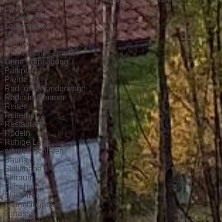
- Liegewiese
- Liegewiese
- Loipennähe
- Massage
- Minigolf
- Nichtraucher-Zimmer
- Ohne Verpflegung
- Parkplatz
- Pferde
- Rad- und Wanderwege
- Radio im Zimmer
- Reiten
- Reiterhof
- Restaurant
- Rodeln
- Ruhige Lage
- ruhiges Schlafen
- Sauna
- Skiliftnähe
- Skiraum
- Skischule
- Skiverleih
- Swimmingpool
- Terrasse