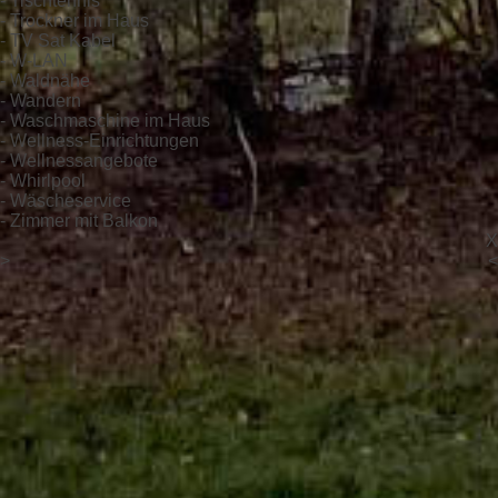
- Tischtennis
- Trockner im Haus
- TV Sat Kabel
- W-LAN
- Waldnähe
- Wandern
- Waschmaschine im Haus
- Wellness-Einrichtungen
- Wellnessangebote
- Whirlpool
- Wäscheservice
- Zimmer mit Balkon
X
>
<