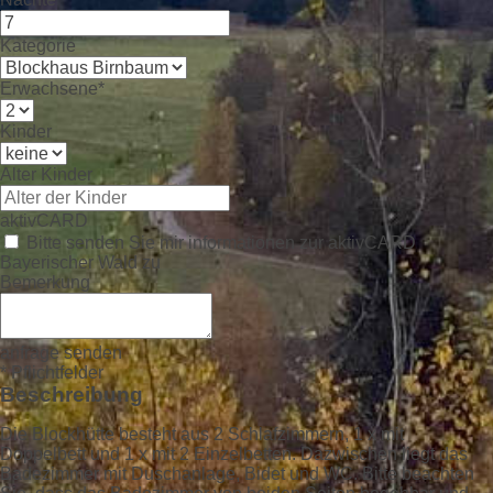
Kategorie
Erwachsene*
Kinder
Alter Kinder
aktivCARD
Bitte senden Sie mir informationen zur aktivCARD
Bayerischer Wald zu
Bemerkung
anfrage senden
* Pflichtfelder
Beschreibung
Die Blockhütte besteht aus 2 Schlafzimmern, 1 x mit
Doppelbett und 1 x mit 2 Einzelbetten. Dazwischen liegt das
Badezimmer mit Duschanlage, Bidet und WC. Bitte beachten