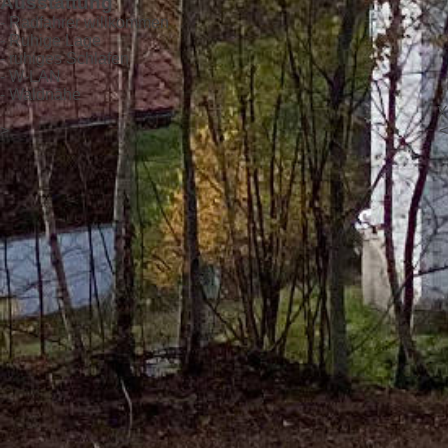
Ausstattung
- Radfahrer willkommen
- Ruhige Lage
- ruhiges Schlafen
- W-LAN
- Waldnähe
X
>
<