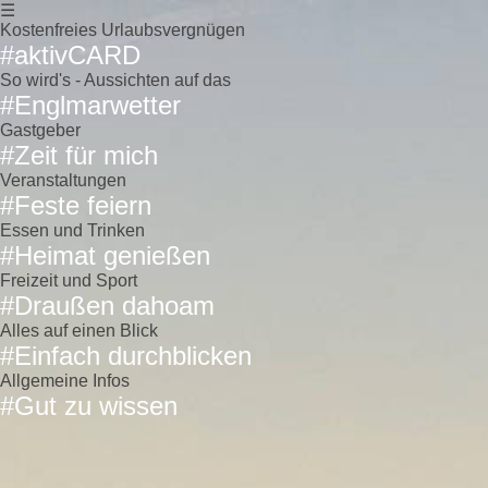
☰
Kostenfreies Urlaubsvergnügen
#aktivCARD
So wird's - Aussichten auf das
#Englmarwetter
Gastgeber
#Zeit für mich
Veranstaltungen
#Feste feiern
Essen und Trinken
#Heimat genießen
Freizeit und Sport
#Draußen dahoam
Alles auf einen Blick
#Einfach durchblicken
Allgemeine Infos
#Gut zu wissen