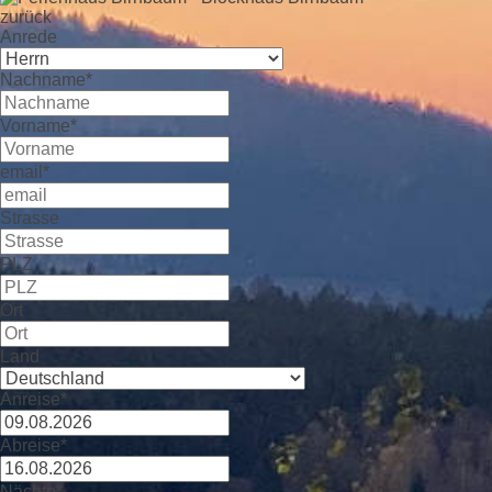
zurück
Anrede
Nachname*
Vorname*
email*
Strasse
PLZ
Ort
Land
Anreise*
Abreise*
Nächte*