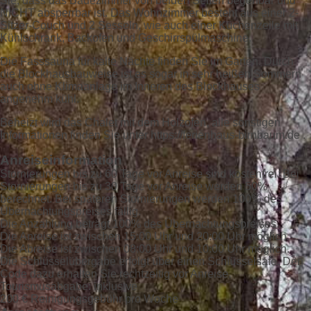
Sie, dass das Badezimmer von beiden Seiten begehbar und
NICHT absperrbar ist. Das Wohnzimmer besteht aus einer 2-
Sitzer-Couch und 2 Sesseln, wie auch einer Küchenzeile mit
Kühlschrank, Backofen und Geschirrspülmaschine.
Die Fasssauna für kalte Nächte finden Sie im Garten. Durch
die Blockhausbauweise ist es sogar in sehr heißen Sommern
auch ohne Klimaanlage im Inneren des Blockhauses
angenehm kühl.
Beheizt wird das Chalet mit dem Holzofen, alle sonstigen
Informationen finden Sie unter https://ferienhaus-birnbaum.de .
Anreiseinformation
Stornierungen bis zu 60 Tage vor Anreise sind kostenfrei. Bei
Stornierungen bis zu 30 Tage vor Anreise werden 50%
berechnet. Bei späteren Stornierungen werden 100% des
Übernachtungspreises fällig.
Die Anzahlung beträgt 100% des Übernachtungspreises.
Die Anreise ist zwischen 15:00 Uhr und 20:00 Uhr möglich.
Die Abreise ist zwischen 08:00 Uhr und 10:00 Uhr möglich.
Die Schlüsselübergabe erfolgt über einen Schlüsselsafe. Den
Code dazu erhalten Sie rechtzeitig vor Anreise.
Tourismusabgabe: inklusive
200 € Reinigungsgebühr pro Woche