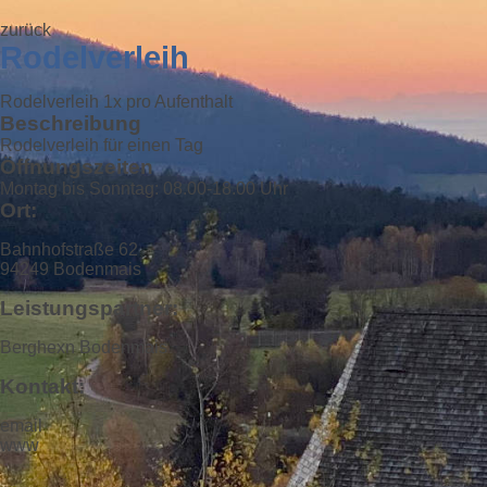
zurück
Rodelverleih
Rodelverleih 1x pro Aufenthalt
Beschreibung
Rodelverleih für einen Tag
Öffnungszeiten
Montag bis Sonntag: 08.00-18.00 Uhr
Ort:
Bahnhofstraße 62
94249 Bodenmais
Leistungspartner:
Berghexn Bodenmais
Kontakt:
email
www