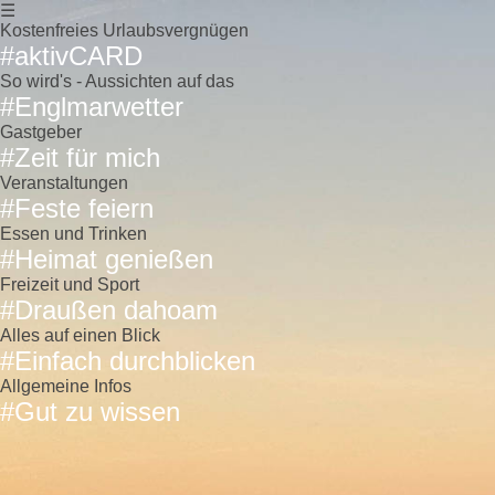
☰
Kostenfreies Urlaubsvergnügen
#aktivCARD
So wird's - Aussichten auf das
#Englmarwetter
Gastgeber
#Zeit für mich
Veranstaltungen
#Feste feiern
Essen und Trinken
#Heimat genießen
Freizeit und Sport
#Draußen dahoam
Alles auf einen Blick
#Einfach durchblicken
Allgemeine Infos
#Gut zu wissen